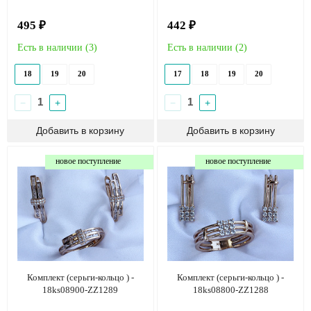
495 ₽
442 ₽
Есть в наличии (
3
)
Есть в наличии (
2
)
18
19
20
17
18
19
20
−
+
−
+
новое поступление
новое поступление
Комплект (серьги-кольцо ) -
Комплект (серьги-кольцо ) -
18ks08900-ZZ1289
18ks08800-ZZ1288