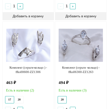
−
+
−
+
Комплект (серьги-кольцо ) -
Комплект (серьги -кольцо) -
ffks00600-ZZ1306
ffks06300-ZZ1263
463 ₽
494 ₽
Есть в наличии (
2
)
Есть в наличии (
3
)
17
20
20