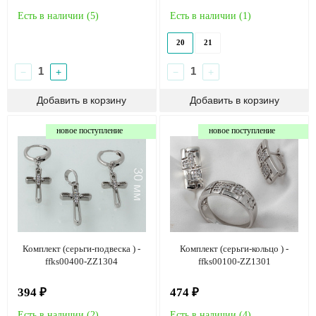
Есть в наличии (
5
)
Есть в наличии (
1
)
20
21
−
+
−
+
новое поступление
новое поступление
Комплект (серьги-подвеска ) -
Комплект (серьги-кольцо ) -
ffks00400-ZZ1304
ffks00100-ZZ1301
394 ₽
474 ₽
Есть в наличии (
2
)
Есть в наличии (
4
)