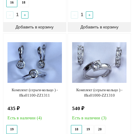
16
18
−
+
−
+
Комплект (серьги-кольцо ) -
Комплект (серьги-кольцо ) -
ffks01100-ZZ1311
ffks01000-ZZ1310
435 ₽
540 ₽
Есть в наличии (
4
)
Есть в наличии (
3
)
19
18
19
20