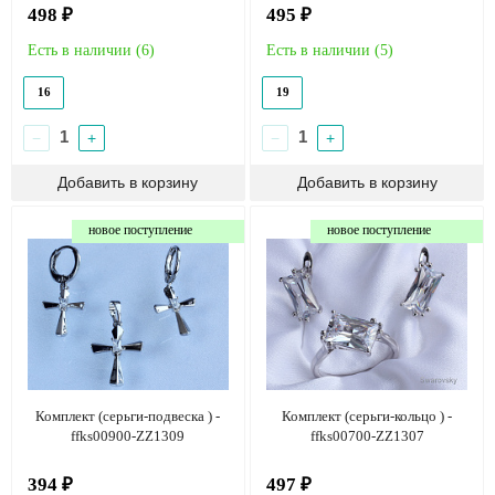
498 ₽
495 ₽
Есть в наличии (
6
)
Есть в наличии (
5
)
16
19
−
+
−
+
новое поступление
новое поступление
Комплект (серьги-подвеска ) -
Комплект (серьги-кольцо ) -
ffks00900-ZZ1309
ffks00700-ZZ1307
394 ₽
497 ₽