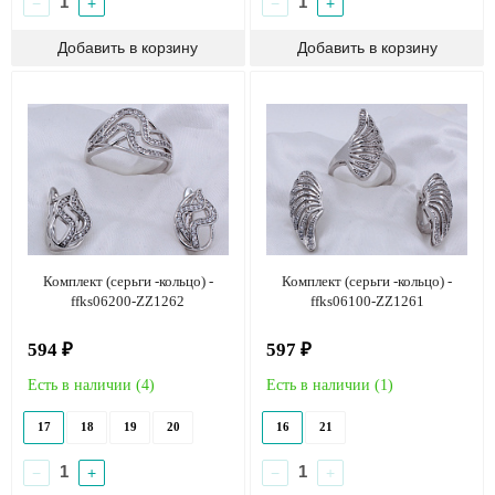
−
+
−
+
Комплект (серьги -кольцо) -
Комплект (серьги -кольцо) -
ffks06200-ZZ1262
ffks06100-ZZ1261
594 ₽
597 ₽
Есть в наличии (
4
)
Есть в наличии (
1
)
17
18
19
20
16
21
−
+
−
+