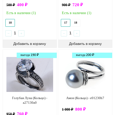
400 ₽
720 ₽
500 ₽
900 ₽
Есть в наличии (
1
)
Есть в наличии (
1
)
18
17
18
−
+
−
+
выгода
190 ₽
выгода
200 ₽
Голубая Луна (Кольцо) -
Амон (Кольцо) - e01230h7
a27130a0
800 ₽
1 000 ₽
760 ₽
950 ₽