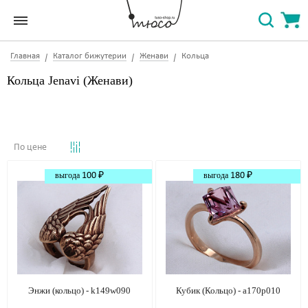
Главная
Каталог бижутерии
Женави
Кольца
Кольца Jenavi (Женави)
По цене
выгода
100 ₽
выгода
180 ₽
Энжи (кольцо) - k149w090
Кубик (Кольцо) - a170p010